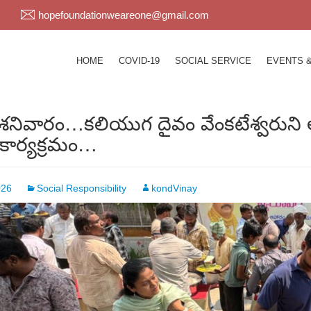
hopefoundationweareone@gmail.com
HOME
COVID-19
SOCIAL SERVICE
EVENTS 
శనివారం…కలియుగ దైవం వేంకటేశ్వరుని ఆశ
 కార్యక్రమం…
026
Social Responsibility
kondVinay