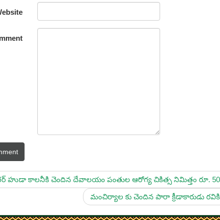
ebsite
mment
mment
 హుడా కాలనీకి చెందిన దేవాలయం పంతుల ఆరోగ్య చికిత్స నిమిత్తం రూ. 5
మంచిర్యాల కు చెందిన పారా క్రీడాకారుడు ర