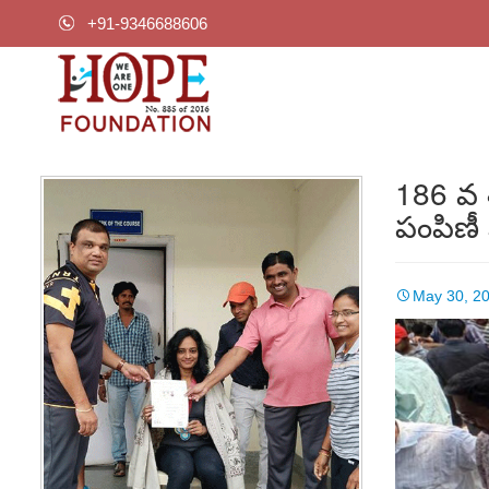
+91-9346688606
186 వ 
పంపిణీ
May 30, 2