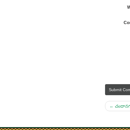
W
Co
Submit Co
←
చందానగర్