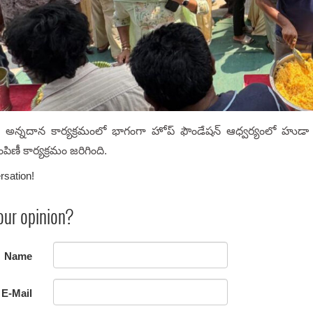
రం అన్నదాన కార్యక్రమంలో భాగంగా హోప్ ఫౌండేషన్ ఆధ్వర్యంలో హుడ
పిణీ కార్యక్రమం జరిగింది.
rsation!
our opinion?
Name
E-Mail