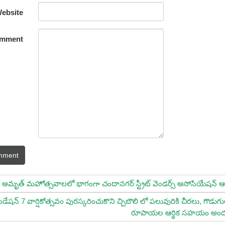
ebsite
mment
mment
అమృత్ మహోత్సవాలలో భాగంగా చందానగర్ స్ట్రీట్ వెండర్స్ అసోసియేషన్ ఆద
డేషన్ 7 వార్షికోత్సవం పురస్కరించుకొని చ్చిబౌలి లో పలువురికి చీరలు, గ
రూపాయల ఆర్థిక సహయం అం