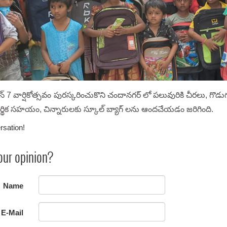
్ 7 వార్షికోత్సవం పురస్కరించుకొని చందానగర్ లో పలువురికి చీరలు, గ
ిక సహయం, చిన్నారులకు స్కూల్ బ్యాగ్ లను ఆందచేయడం జరిగింది.
rsation!
our opinion?
Name
E-Mail