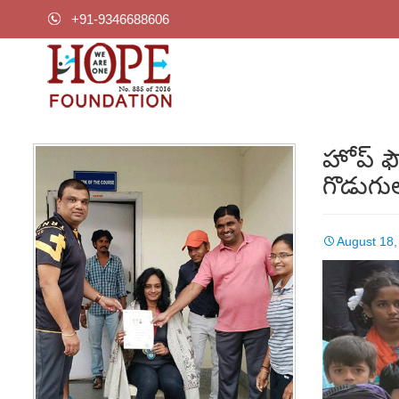
+91-9346688606
హోప్ ఫౌ
గొడుగు
August 18,