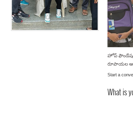
హోప్ ఫౌండేషన
రూపాయల ఆర్థ
Start a conve
What is y