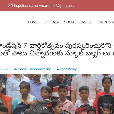
hopefoundationweareone@gmail.com
HOME
COVID-19
SOCIAL SERVICE
EVENTS 
ండేషన్ 7 వార్షికోత్సవం పురస్కరించుకొన
లతో పాటు చిన్నారులకు స్కూల్ బ్యాగ్ 
 2022
Social Responsibility
kondVinay