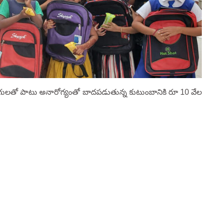
ొడుగులతో పాటు అనారోగ్యంతో బాదపడుతున్న కుటుంబానికి రూ 10 వేల