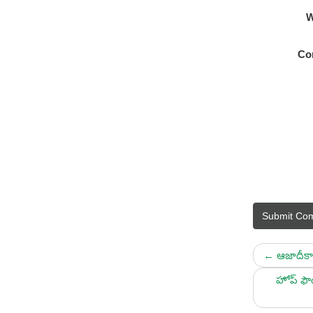
W
Co
Submit Co
←
ఆజాదీకా 
హోప్ ఫౌం