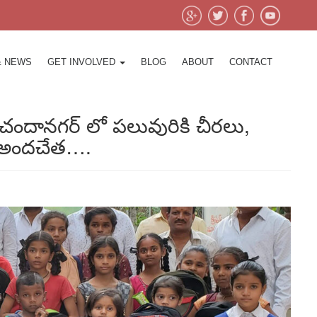
& NEWS
GET INVOLVED
BLOG
ABOUT
CONTACT
ి చందానగర్ లో పలువురికి చీరలు,
లు అందచేత….