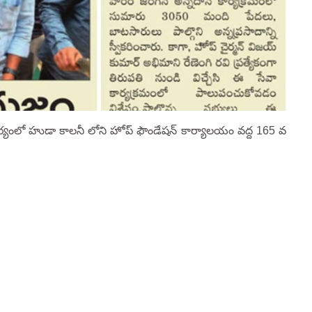
ర్యంలో హుడా కాలనీ లోని హోప్ ఫౌండేషన్ కార్యాలయం వద్ద 165 వ