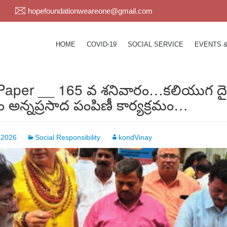
hopefoundationweareone@gmail.com
HOME
COVID-19
SOCIAL SERVICE
EVENTS 
aper __ 165 వ శనివారం…కలియుగ దైవం వ
ం అన్నప్రసాద పంపిణీ కార్యక్రమం…
 2026
Social Responsibility
kondVinay