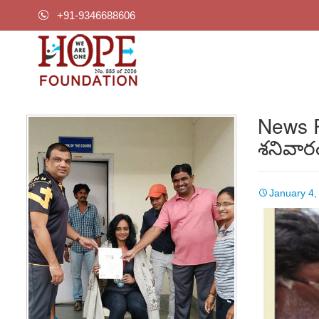
+91-9346688606
News P
శనివార
January 4,