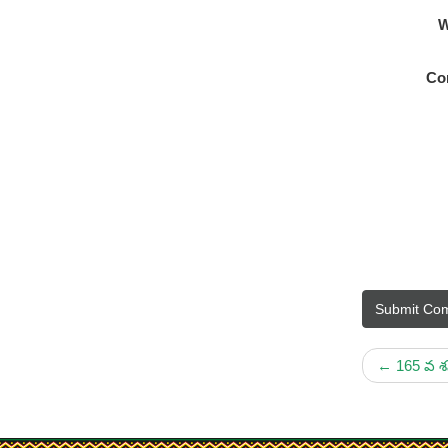
W
Co
Submit Co
←
165 వ శన