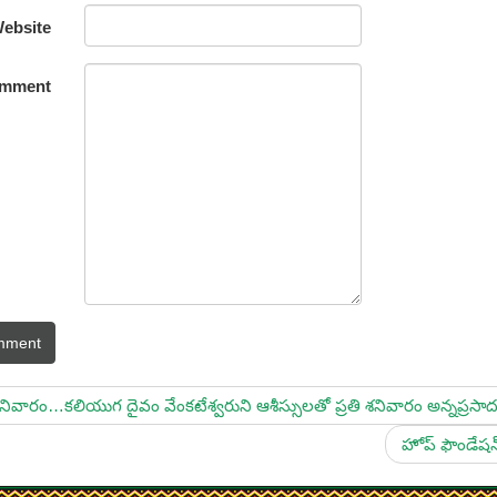
ebsite
mment
mment
ివారం…కలియుగ దైవం వేంకటేశ్వరుని ఆశీస్సులతో ప్రతి శనివారం అన్నప్రసాద
హోప్ ఫౌండేష