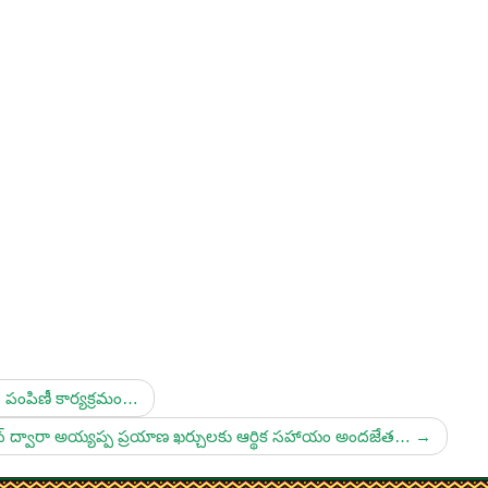
 పంపిణీ కార్యక్రమం…
న్ ద్వారా అయ్యప్ప ప్రయాణ ఖర్చులకు ఆర్థిక సహాయం అందజేత…
→