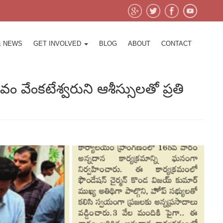
& NEWS
GET INVOLVED
BLOG
ABOUT
CONTACT
ేంకటేశ్వరుని ఆశీస్సులతో ప్రతి