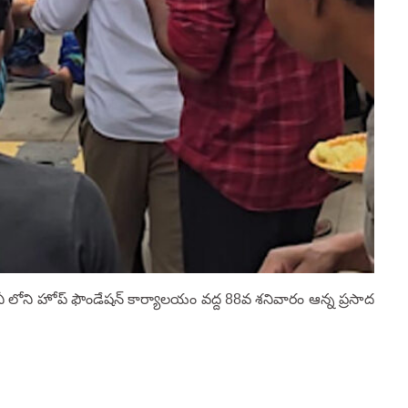
ీ లోని హోప్ ఫౌండేషన్ కార్యాలయం వద్ద 88వ శనివారం ఆన్న ప్రసాద