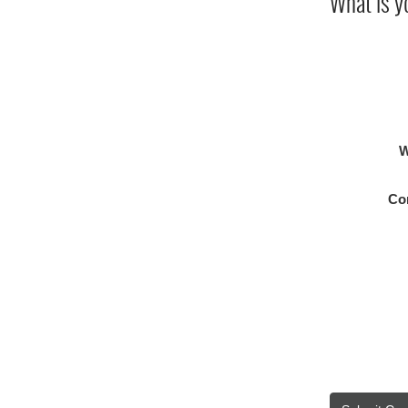
What is y
W
Co