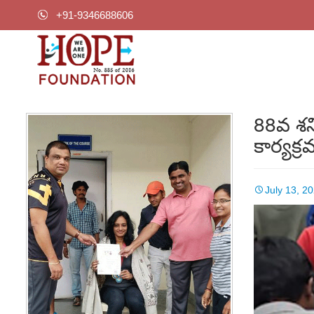
+91-9346688606
88వ శన
కార్యక
July 13, 2