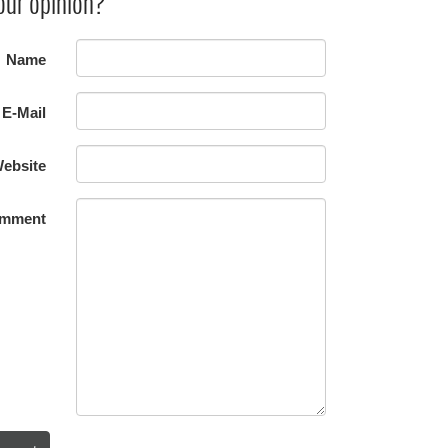
our opinion?
Name
E-Mail
ebsite
mment