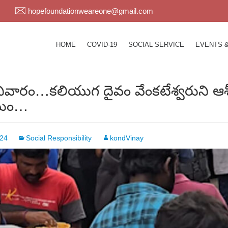
hopefoundationweareone@gmail.com
HOME
COVID-19
SOCIAL SERVICE
EVENTS 
ివారం…కలియుగ దైవం వేంకటేశ్వరుని ఆశీస
్రమం…
024
Social Responsibility
kondVinay