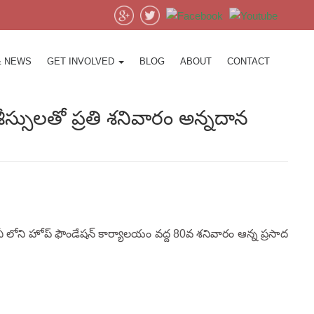
& NEWS
GET INVOLVED
BLOG
ABOUT
CONTACT
్సులతో ప్రతి శనివారం అన్నదాన
ీ లోని హోప్ ఫౌండేషన్ కార్యాలయం వద్ద 80వ శనివారం ఆన్న ప్రసాద