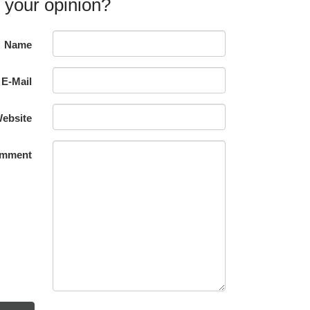
 your opinion?
Name
E-Mail
ebsite
mment