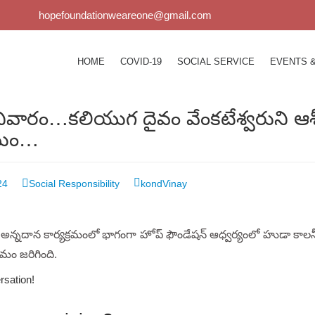
hopefoundationweareone@gmail.com
HOME
COVID-19
SOCIAL SERVICE
EVENTS 
ివారం…కలియుగ దైవం వేంకటేశ్వరుని ఆశీస
్రమం…
24
Social Responsibility
kondVinay
ం అన్నదాన కార్యక్రమంలో భాగంగా హోప్ ఫౌండేషన్ ఆధ్వర్యంలో హుడా కాలన
్రమం జరిగింది.
rsation!