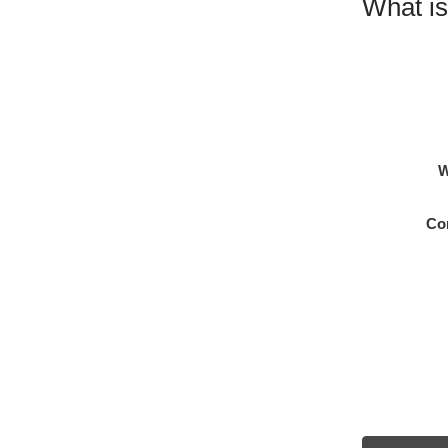
What is
W
Co