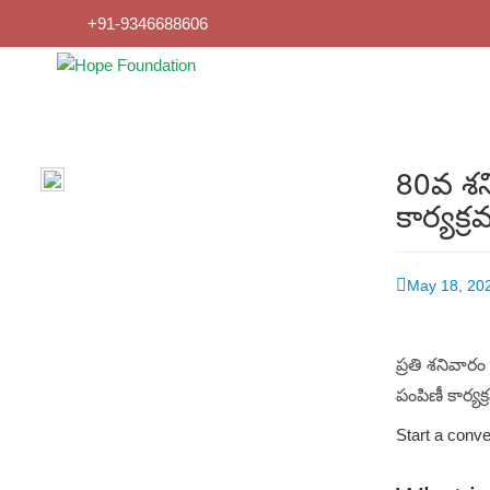
+91-9346688606
80వ శన
కార్యక
May 18, 20
ప్రతి శనివార
పంపిణీ కార్యక
Start a conve