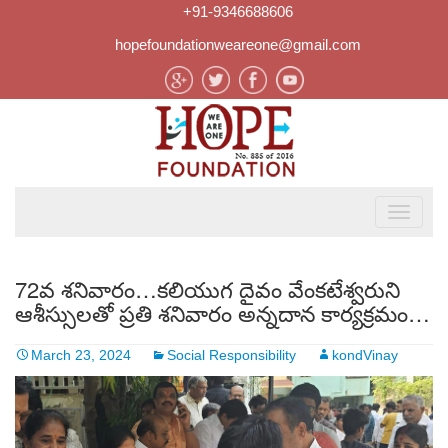
+91-9346688606
hopefoundationweareone@gmail.com
72వ శనివారం…కలియుగ దైవం వేంకటేశ్వరుని
ఆశీస్సులతో ప్రతి శనివారం అన్నదాన కార్యక్రమం…
March 23, 2024
Social Responsibility
kondVinay