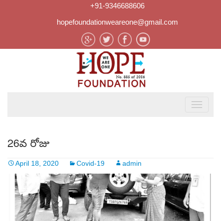
+91-9346688606
hopefoundationweareone@gmail.com
26వ రోజు
April 18, 2020
Covid-19
admin