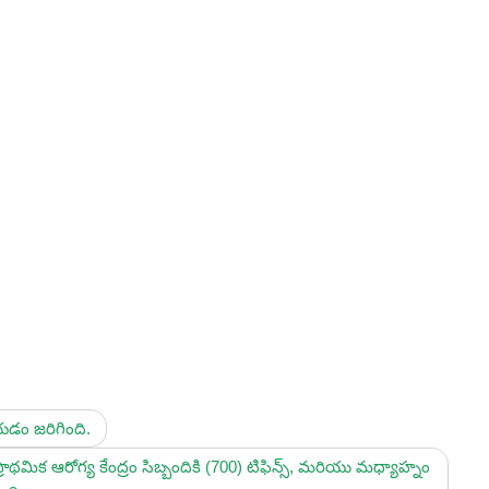
డం జరిగింది.
్రాథమిక ఆరోగ్య కేంద్రం సిబ్బందికి (700) టిఫిన్స్, మరియు మధ్యాహ్నం