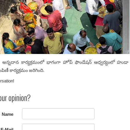
రం అన్నదాన కార్యక్రమంలో భాగంగా హోప్ ఫౌండేషన్ ఆధ్వర్యంలో హుడ
పిణీ కార్యక్రమం జరిగింది.
rsation!
our opinion?
Name
E-Mail