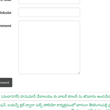
ebsite
mment
mment
 (చందానగర్) హనుమాన్ దేవాలయం కు వాటర్ కూలర్ ను శనివారం అందచేయ
న్, లయన్స్ క్లబ్ ద్వారా పల్స్ పోలియో కార్యక్రమంలో భాగంగా శేరిలింగంపల్లి ప