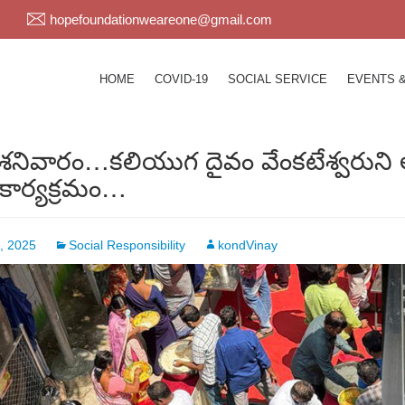
hopefoundationweareone@gmail.com
HOME
COVID-19
SOCIAL SERVICE
EVENTS 
శనివారం…కలియుగ దైవం వేంకటేశ్వరుని ఆశ
 కార్యక్రమం…
, 2025
Social Responsibility
kondVinay