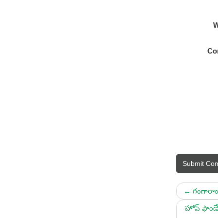
W
Co
Submit Co
←
గంగారాం
హోప్ ఫౌండేష