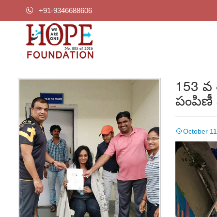
+91-9346688606
153 వ 
పంపిణీ
October 11