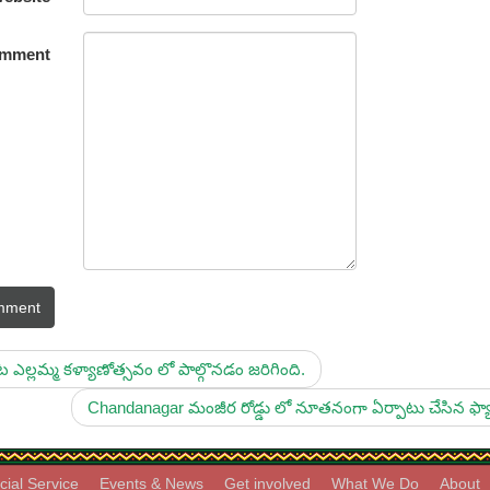
mment
mment
 ఎల్లమ్మ కళ్యాణోత్సవం లో పాల్గొనడం జరిగింది.
Chandanagar మంజీర రోడ్డు లో నూతనంగా ఏర్పాటు చేసిన ఫ్యాషన
cial Service
Events & News
Get involved
What We Do
About