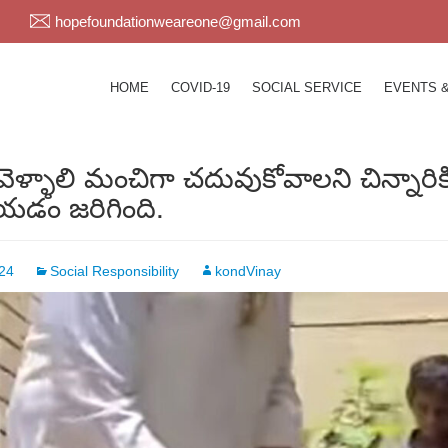
hopefoundationweareone@gmail.com
HOME
COVID-19
SOCIAL SERVICE
EVENTS 
వెళ్ళాలి మంచిగా చదువుకోవాలని చిన్నారిక
డం జరిగింది.
024
Social Responsibility
kondVinay