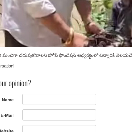
ాలి మంచిగా చదువుకోవాలని హోప్ ఫౌండేషన్ ఆధ్వర్యంలో చిన్నారికి తెలయచే
rsation!
our opinion?
Name
E-Mail
ebsite