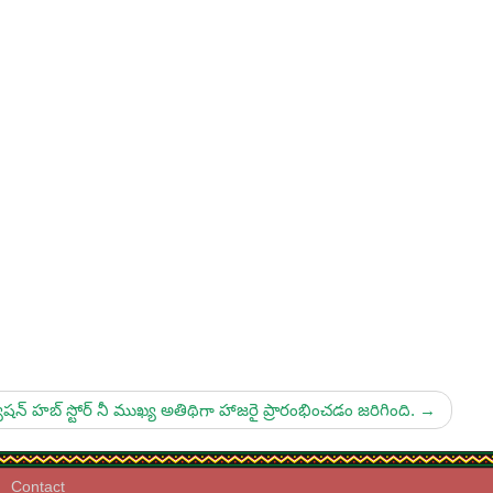
్ హబ్ స్టోర్ నీ ముఖ్య అతిథిగా హాజరై ప్రారంభించడం జరిగింది.
→
Contact