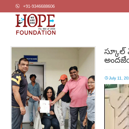
+91-9346688606
స్కూల్ 
అందజేయ
July 11, 2