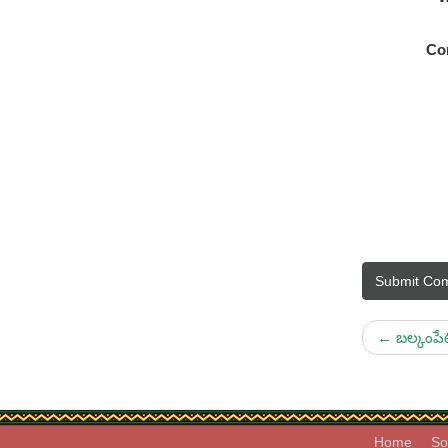
Co
Submit Co
←
బల్కంపేట
Home
So