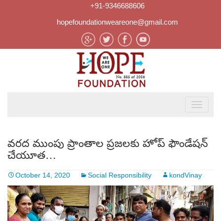
+91-9346688606
hopefoundationweareone@gmail.com
వరద ముంపు ప్రాంతాల ప్రజలకు హోప్ ఫౌండేషన్
చేయూత…
October 14, 2020
Social Responsibility
kondVinay