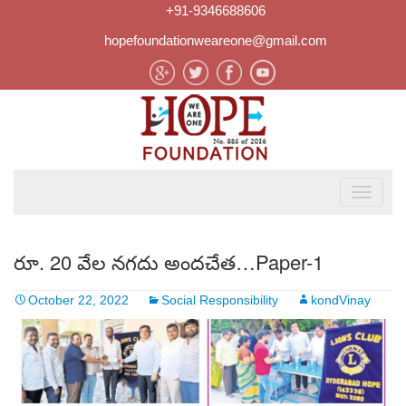
+91-9346688606
hopefoundationweareone@gmail.com
రూ. 20 వేల నగదు అందచేత…Paper-1
October 22, 2022
Social Responsibility
kondVinay