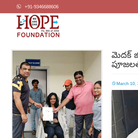
+91-9346688606
మెదక్ జ
పూజలతో 
March 10,