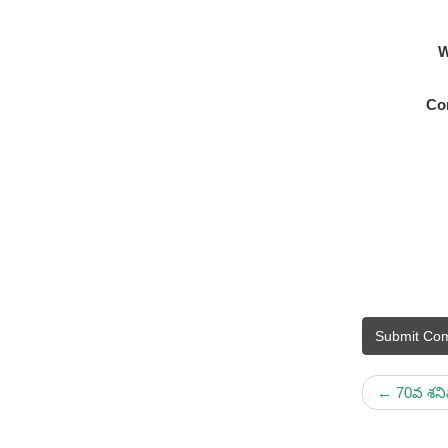
W
Co
Submit Co
←
70వ శనివ