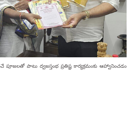
వహించే పూజలతో పాటు ద్వజస్తంభ ప్రతిష్ట కార్యక్రమంకు ఆహ్వానించడం