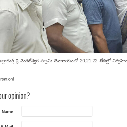
 అల్లాదుర్గ్ శ్రీ వేంకటేశ్వర స్వామి దేవాలయంలో 20,21,22 తేదిల్లో నిర్
rsation!
our opinion?
Name
E-Mail