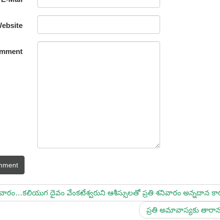
ebsite
mment
mment
ారం…కలియుగ దైవం వేంకటేశ్వరుని ఆశీస్సులతో ప్రతి శనివారం అన్నదాన కా
ప్రతి అమావాస్యకు తారాన