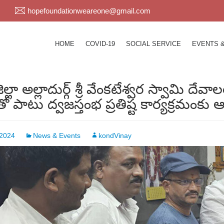
hopefoundationweareone@gmail.com
HOME
COVID-19
SOCIAL SERVICE
EVENTS 
ిల్లా అల్లాదుర్గ్ శ్రీ వేంకటేశ్వర స్వామి ద
పాటు ద్వజస్తంభ ప్రతిష్ట కార్యక్రమంకు ఆ
 2024
News & Events
kondVinay