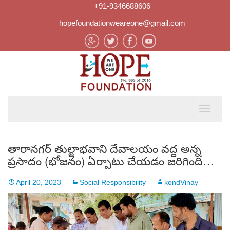
+91-9346688606
hopefoundationweareone@gmail.com
తారానగర్ తుల్జాభవాని దేవాలయం వద్ద అన్న
ప్రసాదం (భోజనం) ఏర్పాటు చేయడం జరిగింది…
April 20, 2023
Social Responsibility
kondVinay