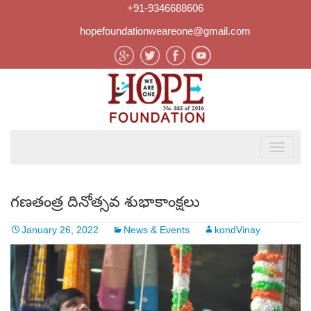
+91-9346688606
hopefoundationweareone@gmail.com
గణతంత్ర దినోత్సవ శుభాకాంక్షలు
January 26, 2022
News & Events
kondVinay