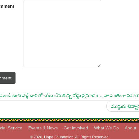
mment
mment
నుండి కంచి వెళ్లే దారిలో చోటు చేసుకున్న రోడ్డు ప్రమాదం… నా వంతుగా స
ముగ్గురు చిన్
cial Service
Events & News
Get involved
What We Do
About
© 2026, Hope Foundation. All Rights Reserved.