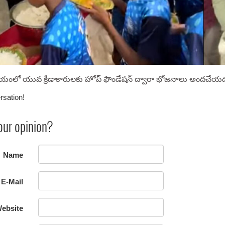
టేడియంలో యువ క్రీడాకారులకు హోప్ ఫౌండేషన్ ద్వారా భోజనాలు అందచేయడ
rsation!
our opinion?
Name
E-Mail
ebsite