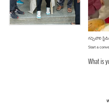
గచ్చిబౌలి స్
Start a conve
What is y
W