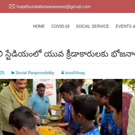
hopefoundationweareone@gmail.com
HOME
COVID-19
SOCIAL SERVICE
EVENTS 
ౌలి స్టేడియంలో యువ క్రీడాకారులకు భో
025
Social Responsibility
kondVinay