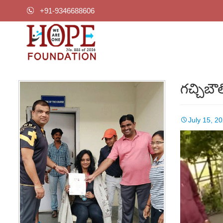
+91-9346688606
గచ్చిబ
July 15, 2