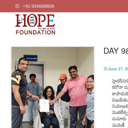
+91-9346688606
DAY 98
June 27, 2