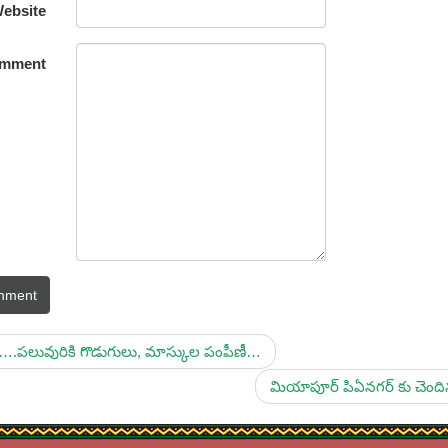
ebsite
mment
mment
.పలువురికి గొడుగులు, మాస్కుల పంపీణీ…
మియాపూర్ పిఏనగర్ కు చెంది