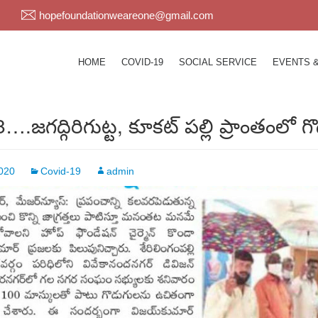
hopefoundationweareone@gmail.com
HOME
COVID-19
SOCIAL SERVICE
EVENTS 
….జగద్గిరిగుట్ట, కూకట్ పల్లి ప్రాంతంల
020
Covid-19
admin