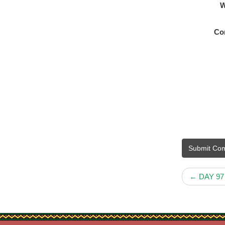
W
Co
Submit Co
←
DAY 97…