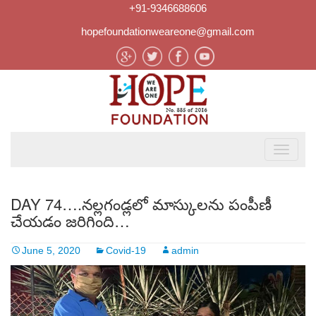
+91-9346688606
hopefoundationweareone@gmail.com
DAY 74….నల్లగండ్లలో మాస్కులను పంపీణీ
చేయడం జరిగింది…
June 5, 2020
Covid-19
admin