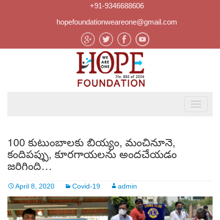
+91-9346688606
hopefoundationweareone@gmail.com
100 కుటుంబాలకు బియ్యం, మంచినూనె,
కందిపప్పు, కూరగాయలను అందచేయడం
జరిగింది…
April 8, 2020
Covid-19
admin