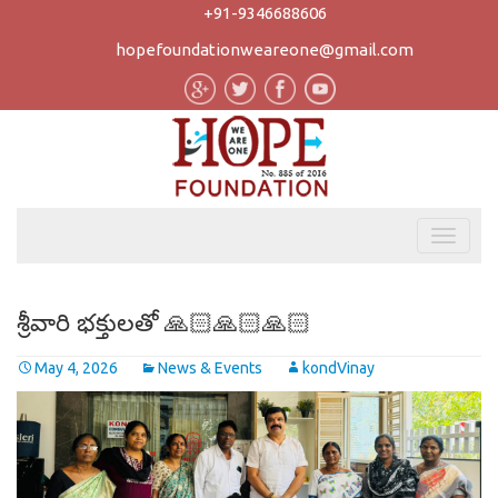
+91-9346688606
hopefoundationweareone@gmail.com
శ్రీవారి భక్తులతో 🙏🏻🙏🏻🙏🏻
May 4, 2026
News & Events
kondVinay