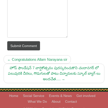
Submit Comment
←
Congratulations Allam Narayana sir
హోప్ ఫౌండేషన్ 7 వార్షికోత్సవం పురస్కరించుకొని చందానగర్ లో
పలువురికి చీరలు, గొడుగులతో పాటు చిన్నారులకు స్కూల్ బ్యాగ్ లు
అందచేత….
→
Home
Social Service
Events & News
Get involved
What We Do
About
Contact